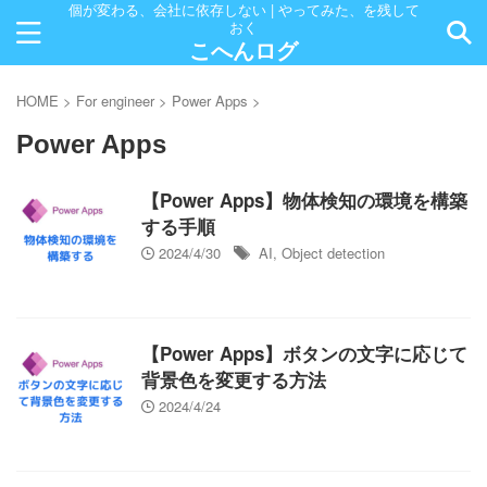
個が変わる、会社に依存しない | やってみた、を残して
おく
こへんログ
HOME
>
For engineer
>
Power Apps
>
Power Apps
【Power Apps】物体検知の環境を構築
する手順
2024/4/30
AI
,
Object detection
【Power Apps】ボタンの文字に応じて
背景色を変更する方法
2024/4/24