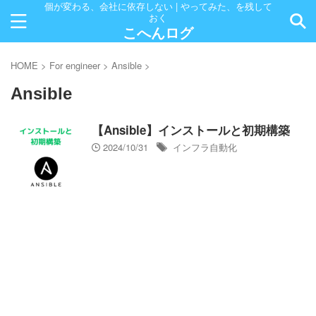
個が変わる、会社に依存しない | やってみた、を残して
おく
こへんログ
HOME
>
For engineer
>
Ansible
>
Ansible
【Ansible】インストールと初期構築
2024/10/31
インフラ自動化