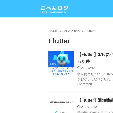
HOME
>
For engineer
>
Flutter
>
Flutter
【Flutter】3
った件
2024/2/12
私が使用しているflutt
がおかしくなりました。
useMateri ...
【Flutter】通
2023/12/12
通知機能は多くのアプ