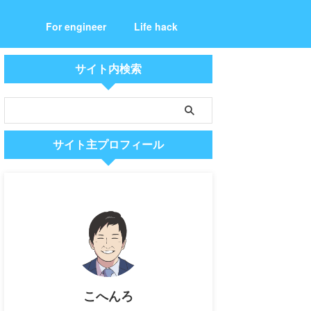
For engineer
Life hack
サイト内検索
サイト主プロフィール
こへんろ