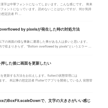
漢字は中華フォントになってしまいます。こんな感じです。 将来
華フォントになっています。読めないことはないですが、何か気持
読者 Fl ...
m overflowed by pixelsが発生した時の対処方法
と、以下の画面の様な事象に遭遇した事がある人は多いと思います。
まりきらず、"Bottom overflowed by pixels"というエラー ...
タンを押した後に画面を更新したい
更新する方法をお伝えします。flutterの状態管理には
を使用します。 本記事の想定読者 Flutterでアプリを開発している人 状態管
edBoxのBoxFit.scaleDownで、文字の大きさがいい感じ