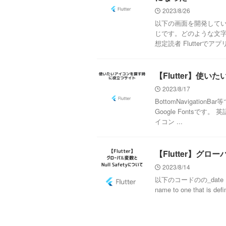
2023/8/26
以下の画面を開発して
じです。どのような文字
想定読者 Flutterでアプリ
【Flutter】使
2023/8/17
BottomNavigati
Google Fonts
イコン ...
【Flutter】グロー
2023/8/14
以下のコードのの_date（★の部分
name to one that is defin