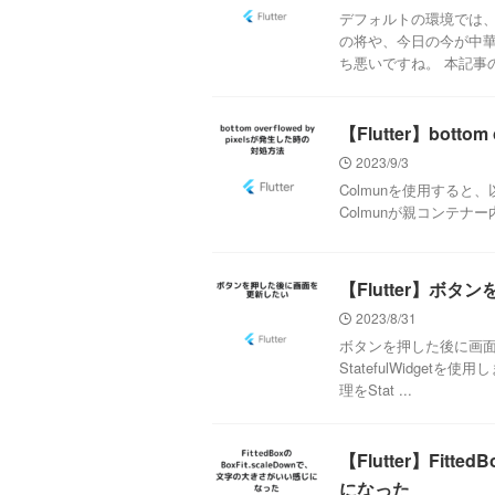
デフォルトの環境では、
の将や、今日の今が中
ち悪いですね。 本記事の想定
【Flutter】botto
2023/9/3
Colmunを使用する
Colmunが親コンテナー内で収
【Flutter】ボ
2023/8/31
ボタンを押した後に画面を
StatefulWidget
理をStat ...
【Flutter】Fitt
になった